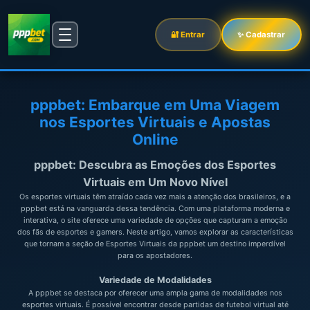
🔐 Entrar
✨ Cadastrar
pppbet: Embarque em Uma Viagem
nos Esportes Virtuais e Apostas
Online
pppbet: Descubra as Emoções dos Esportes
Virtuais em Um Novo Nível
Os esportes virtuais têm atraído cada vez mais a atenção dos brasileiros, e a
pppbet está na vanguarda dessa tendência. Com uma plataforma moderna e
interativa, o site oferece uma variedade de opções que capturam a emoção
dos fãs de esportes e gamers. Neste artigo, vamos explorar as características
que tornam a seção de Esportes Virtuais da pppbet um destino imperdível
para os apostadores.
Variedade de Modalidades
A pppbet se destaca por oferecer uma ampla gama de modalidades nos
esportes virtuais. É possível encontrar desde partidas de futebol virtual até