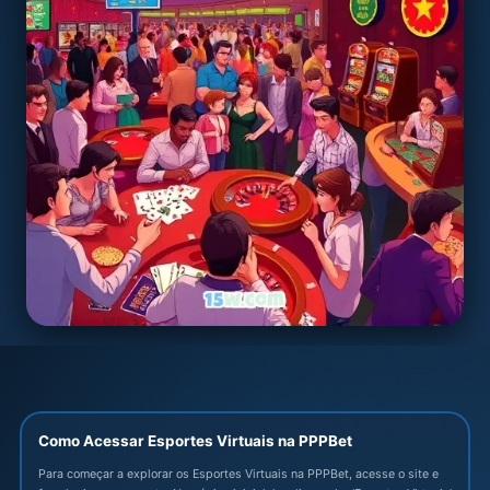
Como Acessar Esportes Virtuais na PPPBet
Para começar a explorar os Esportes Virtuais na PPPBet, acesse o site e