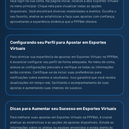
faça login na sua conta. Na página inicial, localize a aba 'Esportes Virtuais'
no menu principal. Clique nela para visualizar todas as opções
disponíveis. Você encontrará diversas modalidades e eventos. Escolha o
seu favorito, analise as estatísticas e faça suas apostas com confiança,
aproveitando a experiência dinâmica que a PPPBet oferece.
Configurando seu Perfil para Apostar em Esportes
Virtuais
Para otimizar sua experiência de apostas em Esportes Virtuais na PPPBet,
é essencial configurar seu perfil de forma adequada. No menu de conta,
acesse as configurações pessoais e verifique se todas as informações
estão corretas. Certifique-se de incluir suas preferências para
notificações sobre eventos e resultados. Isso garantirá que você receba
atualizações em tempo real, facilitando o acompanhamento de suas
apostas e aumentando suas chances de sucesso.
Dicas para Aumentar seu Sucesso em Esportes Virtuais
Para melhorar suas apostas em Esportes Virtuais na PPPBet, é crucial
analisar as estatísticas e as opções de apostas disponíveis. Estude as
informações sobre os atletas ou equipes envolvidos e esteja atento às