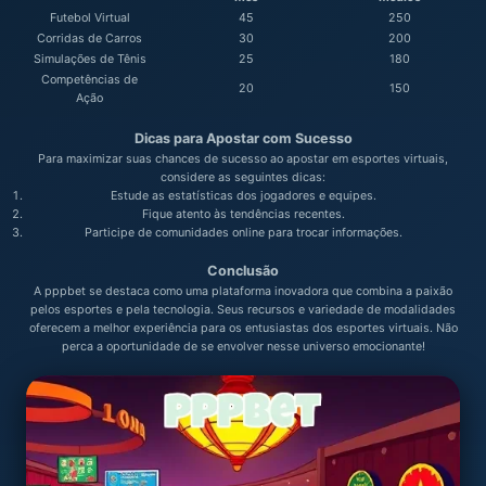
Futebol Virtual
45
250
Corridas de Carros
30
200
Simulações de Tênis
25
180
Competências de
20
150
Ação
Dicas para Apostar com Sucesso
Para maximizar suas chances de sucesso ao apostar em esportes virtuais,
considere as seguintes dicas:
Estude as estatísticas dos jogadores e equipes.
Fique atento às tendências recentes.
Participe de comunidades online para trocar informações.
Conclusão
A pppbet se destaca como uma plataforma inovadora que combina a paixão
pelos esportes e pela tecnologia. Seus recursos e variedade de modalidades
oferecem a melhor experiência para os entusiastas dos esportes virtuais. Não
perca a oportunidade de se envolver nesse universo emocionante!